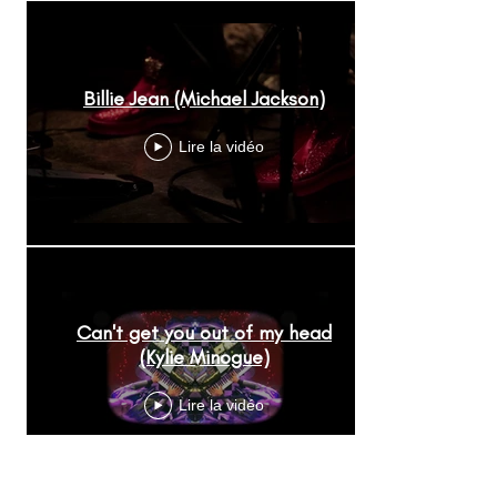
S
Billie Jean (Michael Jackson)
O
L
Lire la vidéo
O
Can't get you out of my head
D
(Kylie Minogue)
U
O
Lire la vidéo