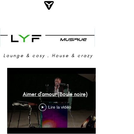
Y
Lounge & cosy . House & crazy
Videos accueil site
S
Aimer d'amour (Boule noire)
O
L
Lire la vidéo
O